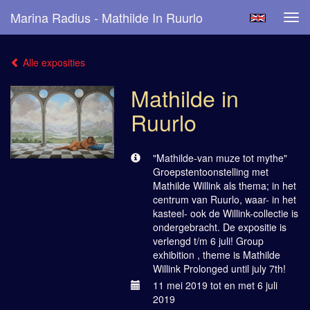
Marina Radius - Mathilde In Ruurlo
Tog
navi
Alle exposities
Mathilde in
Ruurlo
"Mathilde-van muze tot mythe"
Groepstentoonstelling met
Mathilde Willink als thema; in het
centrum van Ruurlo, waar- in het
kasteel- ook de Willink-collectie is
ondergebracht. De expositie is
verlengd t/m 6 juli! Group
exhibition , theme is Mathilde
Willink Prolonged until july 7th!
11 mei 2019 tot en met 6 juli
2019