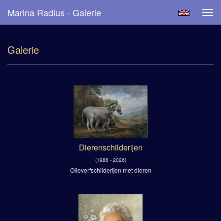
Marina Radius - Galerie
Tog
navi
Galerie
Dierenschilderijen
(1986 - 2026)
Olieverfschilderijen met dieren