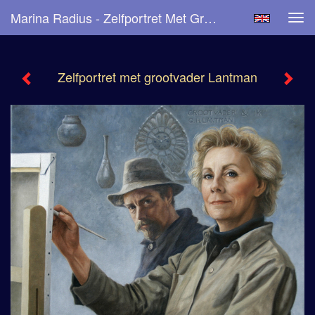
Marina Radius - Zelfportret Met Grootvader Lantman
Tog
navi
Zelfportret met grootvader Lantman