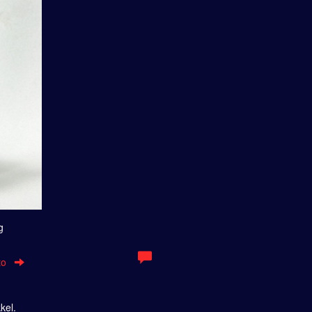
g
to
kel.