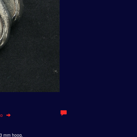
g
d
to
43 mm hoog.