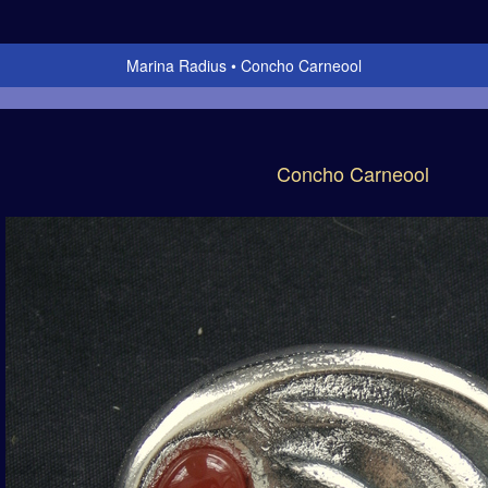
Marina Radius
Concho Carneool
Concho Carneool