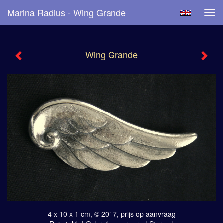
Marina Radius - Wing Grande
Tog
navi
Wing Grande
4 x 10 x 1 cm, © 2017, prijs op aanvraag