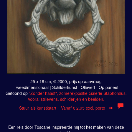
25 x 18 cm, © 2000, prijs op aanvraag
Tweedimensionaal | Schilderkunst | Olieverf | Op paneel
Getoond op
"Zonder haast", zomerexpositie Galerie Staphorsius.
Vooral stillevens, schilderijen en beelden.
Stuur als kunstkaart
Vanaf € 2,95 excl. porto
Een reis door Toscane inspireerde mij tot het maken van deze