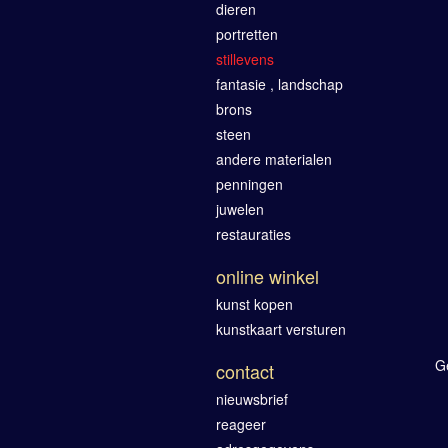
dieren
portretten
stillevens
fantasie , landschap
brons
steen
andere materialen
penningen
juwelen
restauraties
online winkel
kunst kopen
kunstkaart versturen
G
contact
nieuwsbrief
reageer