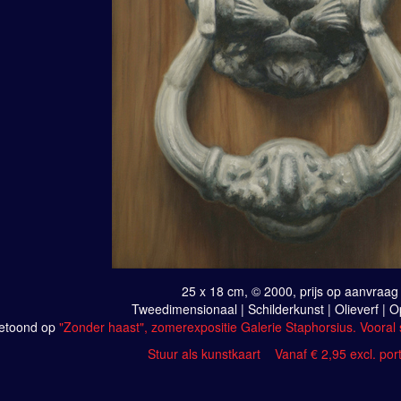
25 x 18 cm, © 2000, prijs op aanvraag
Tweedimensionaal | Schilderkunst | Olieverf | 
etoond op
"Zonder haast", zomerexpositie Galerie Staphorsius. Vooral s
Stuur als kunstkaart
Vanaf € 2,95 excl. por