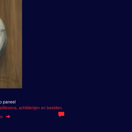
Op paneel
tillevens, schilderijen en beelden.
to