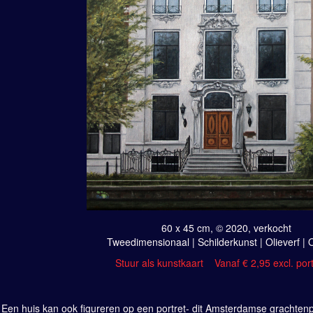
60 x 45 cm, © 2020, verkocht
Tweedimensionaal | Schilderkunst | Olieverf |
Stuur als kunstkaart
Vanaf € 2,95 excl. por
Een huis kan ook figureren op een portret- dit Amsterdamse grachten