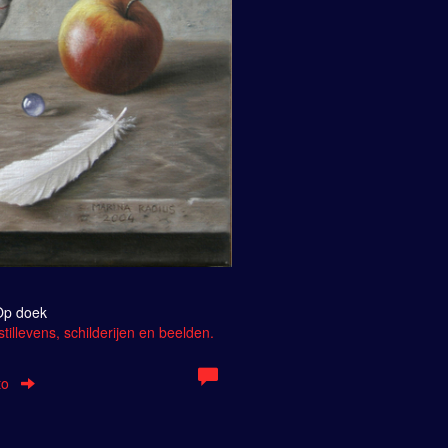
 Op doek
tillevens, schilderijen en beelden.
to