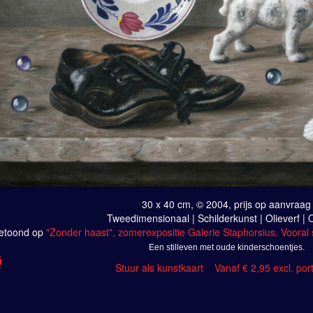
30 x 40 cm, © 2004, prijs op aanvraag
Tweedimensionaal | Schilderkunst | Olieverf |
etoond op
"Zonder haast", zomerexpositie Galerie Staphorsius. Vooral s
Een stilleven met oude kinderschoentjes.
Stuur als kunstkaart
Vanaf € 2,95 excl. por