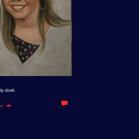
 Op doek
to