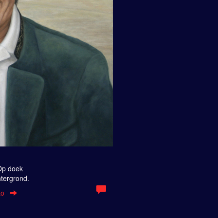
 Op doek
htergrond.
to