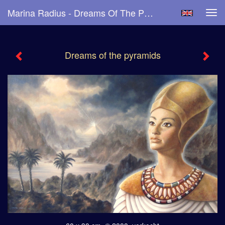
Marina Radius - Dreams Of The Pyramids
Tog
navi
Dreams of the pyramids