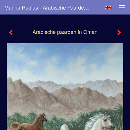
Marina Radius - Arabische Paarden In Oman
Tog
navi
Arabische paarden in Oman