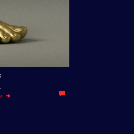
g
.
to