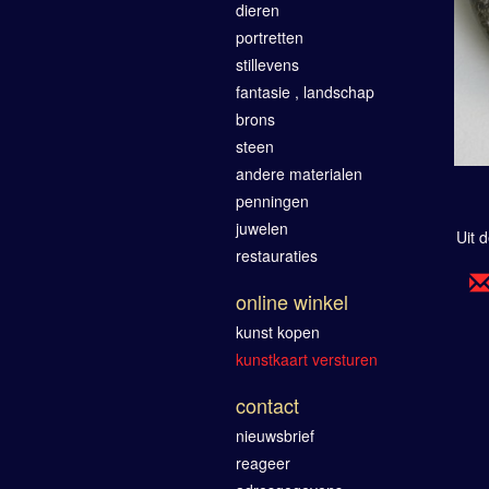
dieren
portretten
stillevens
fantasie , landschap
brons
steen
andere materialen
penningen
juwelen
Uit 
restauraties
online winkel
kunst kopen
kunstkaart versturen
contact
nieuwsbrief
reageer