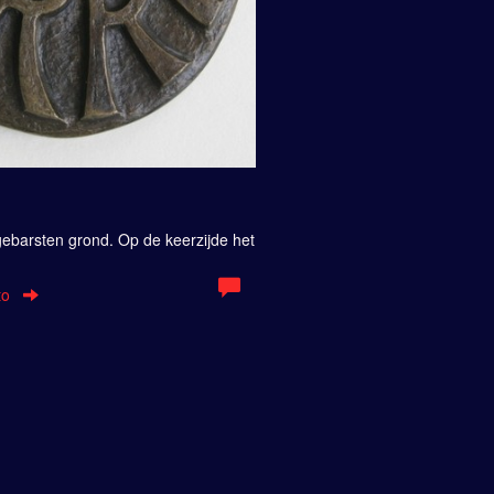
g
gebarsten grond. Op de keerzijde het
to