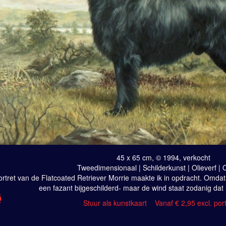
45 x 65 cm, © 1994, verkocht
Tweedimensionaal | Schilderkunst | Olieverf |
ortret van de Flatcoated Retriever Morrie maakte ik in opdracht. Omdat 
een fazant bijgeschilderd- maar de wind staat zodanig dat h
Stuur als kunstkaart
Vanaf € 2,95 excl. por