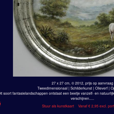
27 x 27 cm, © 2012, prijs op aanvraag
Tweedimensionaal | Schilderkunst | Olieverf | 
it soort fantasielandschappen ontstaat een beetje vanzelf- en natuurlij
verschijnen.....
Stuur als kunstkaart
Vanaf € 2,95 excl. por