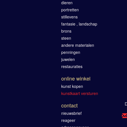
dieren
portretten
stillevens
fantasie , landschap
brons
steen
andere materialen
penningen
juwelen
restauraties
online winkel
kunst kopen
kunstkaart versturen
D
contact
nieuwsbrief
reageer