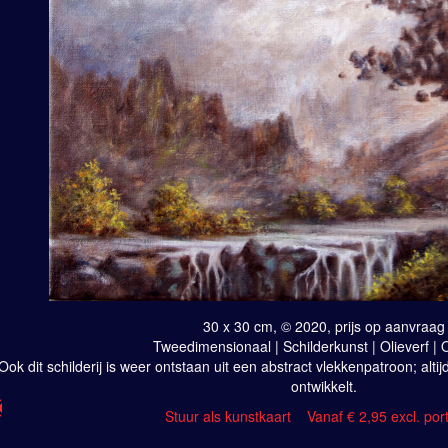
30 x 30 cm, © 2020, prijs op aanvraag
Tweedimensionaal | Schilderkunst | Olieverf |
Ook dit schilderij is weer ontstaan uit een abstract vlekkenpatroon; alti
ontwikkelt.
Stuur als kunstkaart
Vanaf € 2,95 excl. por