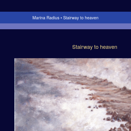
Marina Radius
Stairway to heaven
Stairway to heaven