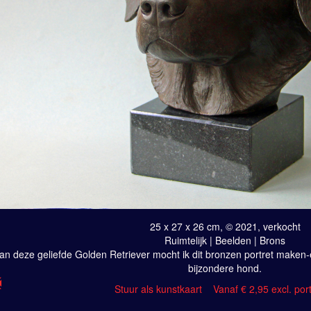
25 x 27 x 26 cm, © 2021, verkocht
Ruimtelijk | Beelden | Brons
an deze geliefde Golden Retriever mocht ik dit bronzen portret make
bijzondere hond.
Stuur als kunstkaart
Vanaf € 2,95 excl. por