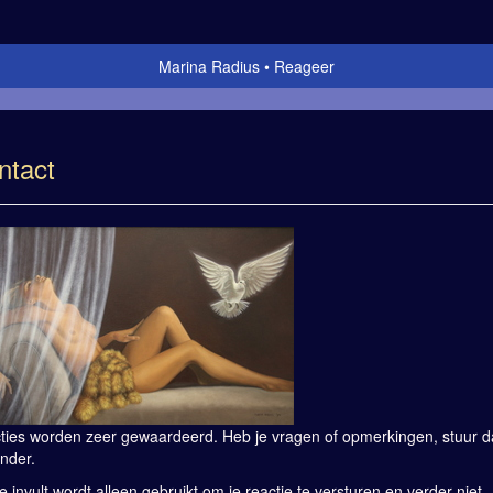
Marina Radius
Reageer
ntact
ties worden zeer gewaardeerd. Heb je vragen of opmerkingen, stuur dan
nder.
e invult wordt alleen gebruikt om je reactie te versturen en verder niet.