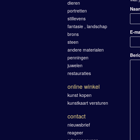
dieren
Naa
portretten
stillevens
fantasie , landschap
E-ma
brons
steen
andere materialen
Beri
penningen
juwelen
restauraties
online winkel
kunst kopen
kunstkaart versturen
contact
nieuwsbrief
reageer