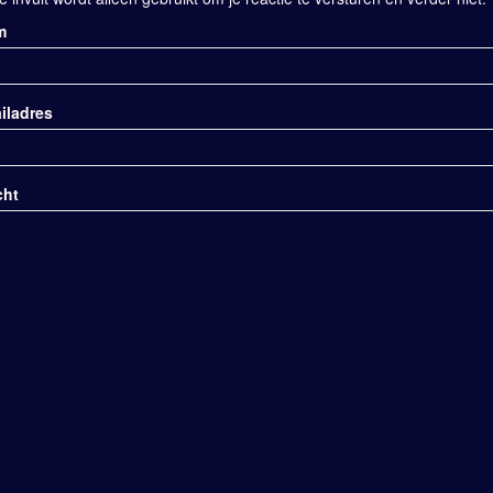
m
iladres
cht