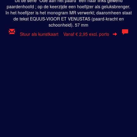
Uit de serie “Ode aan het paard ”een naar links gewend
paardenhoofd ; op de keerzijde een hoefijzer als geluksbrenger.
In het hoefijzer is het monogram MR verwerkt; daaromheen staat
de tekst EQUUS-VIGOR ET VENUSTAS (paard-kracht en
schoonheid). 57 mm
Stuur als kunstkaart
Vanaf € 2,95 excl. porto