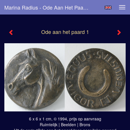
Marina Radius - Ode Aan Het Paard 1
Tog
navi
Ode aan het paard 1
6 x 6 x 1 cm, © 1994, prijs op aanvraag
Ruimtelijk | Beelden | Brons